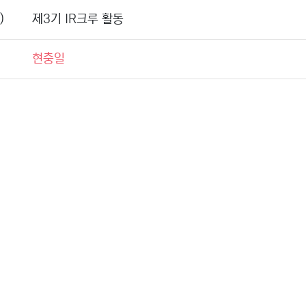
)
제3기 IR크루 활동
현충일