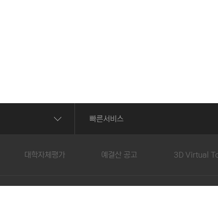
빠른서비스
대학자체평가
예결산 공고
3D Virtual T