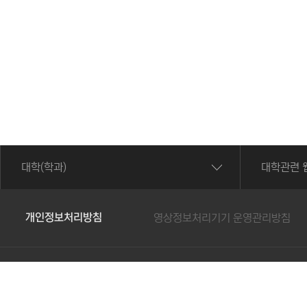
대학(학과)
대학관련 
개인정보처리방침
영상정보처리기기 운영관리방침
62287 전남광주통합특별시 광산구 북문대로 419번길 73 광주보
Copyright 2022.
광주보건대학교
. All rights reserved.