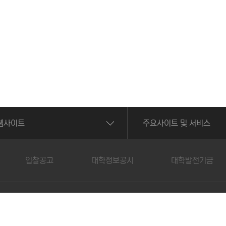
웹사이트
주요사이트 및 서비스
입찰공고
대학정보공시
대학발전기금
건대학교 / 대표전화 : 062-958-7500