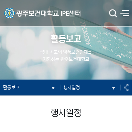
광주보건대학교 IPE센터
검
전
색
체
메
뉴
활동보고
국내 최고의 명품보건인재를
지향하는 광주보건대학교
공
활동보고
행사일정
유
행사일정