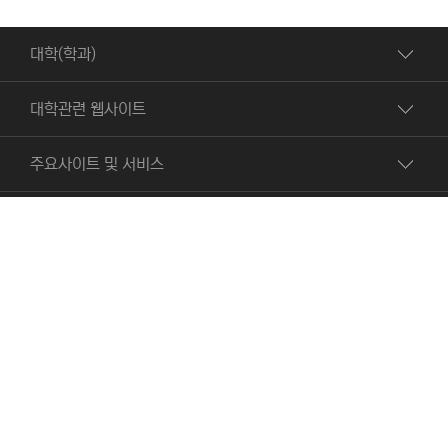
대학(학과)
대학관련 웹사이트
주요사이트 및 서비스
빠른서비스
영상정보처리기기 운영
입찰공고
개인정보처리방침
관리방침
대학정보공시
대학발전기금
대학자체평가
예결산 공고
3D Virtual Tour