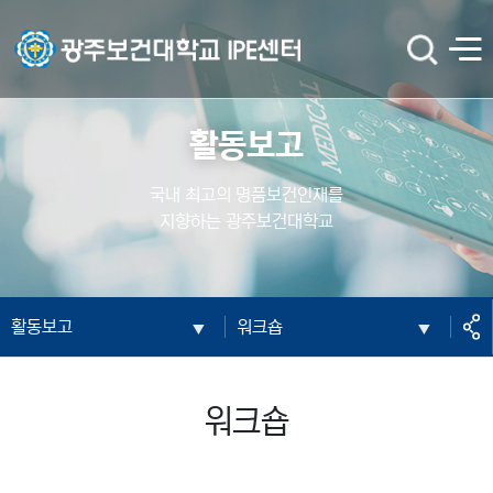
광주보건대학교 IPE센터
검
전
색
체
메
뉴
활동보고
국내 최고의 명품보건인재를
지향하는 광주보건대학교
공
활동보고
워크숍
유
워크숍